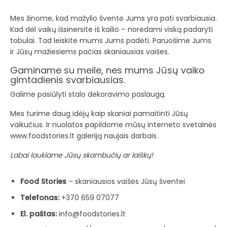
Mes žinome, kad mažylio šventė Jums yra pati svarbiausia.
Kad dėl vaikų išsinersite iš kailio – norėdami viską padaryti
tobulai. Tad leiskite mums Jums padėti. Paruošime Jums
ir Jūsų mažiesiems pačias skaniausias vaišes.
Gaminame su meile, nes mums Jūsų vaiko
gimtadienis svarbiausias.
Galime pasiūlyti stalo dekoravimo paslaugą.
Mes turime daug idėjų kaip skaniai pamaitinti Jūsų
vaikučius. Ir nuolatos papildome mūsų interneto svetainės
www.foodstories.lt galeriją naujais darbais.
Labai laukiame Jūsų skambučių ar laiškų!
Food Stories
– skaniausios vaišės Jūsų šventei
Telefonas:
+370 659 07077
El. paštas:
info@foodstories.lt