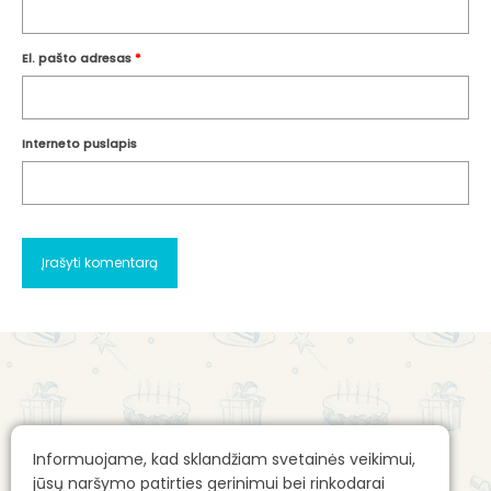
El. pašto adresas
*
Interneto puslapis
Apie mus
Gimtadienio mugės kontaktai
Informuojame, kad sklandžiam svetainės veikimui,
Apie mane: Alvilė Rimaitė
Reklamos talpinimo taisyklės
jūsų naršymo patirties gerinimui bei rinkodarai