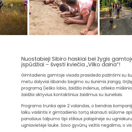
Nuostabieji Sibiro haskiai bei žygis gamtoje
įspūdžiai – švęsti kviečia „Vilko daina“!
Gimtadienis gamtoje visada prasideda pažintimi su šun
metu dalyviai išbando bėgimo su šunimis įrangą. Grįžę i
programą (ieško lobio, žaidžia indėnus, atlieka miškinio
žaidžia aktyvius kontaktinius žaidimus su šuneliais.
Programa trunka apie 2 valandas, o bendras kompanijo
laiku vaišintis ir gimtadienio tortą skanauti siūlome a
panašaus talpumo tipi stiliaus palapinėje su ugniakur
ugniavietėje lauke. Savo gyvūnų vežtis negalima, o visu