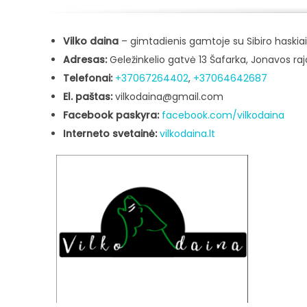
Vilko daina
– gimtadienis gamtoje su Sibiro haskia
Adresas:
Geležinkelio gatvė 13 Šafarka, Jonavos ra
Telefonai:
+37067264402
,
+37064642687
El. paštas:
vilkodaina@gmail.com
Facebook paskyra:
facebook.com/vilkodaina
Interneto svetainė:
vilkodaina.lt