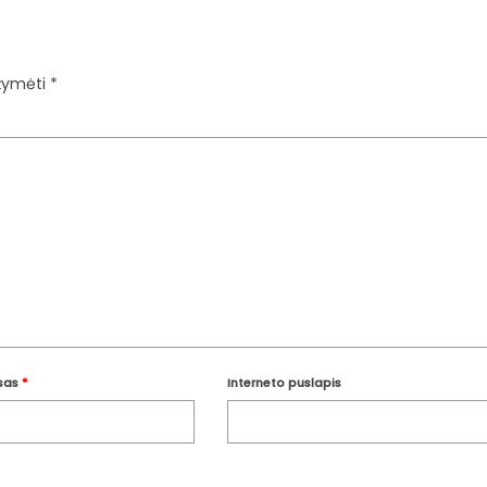
ažymėti
*
esas
*
Interneto puslapis