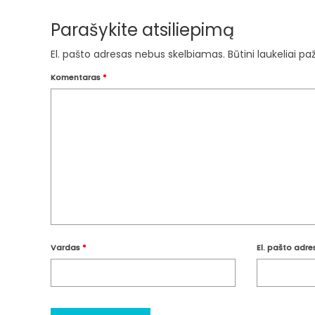
Parašykite atsiliepimą
El. pašto adresas nebus skelbiamas.
Būtini laukeliai p
Komentaras
*
Vardas
*
El. pašto adr