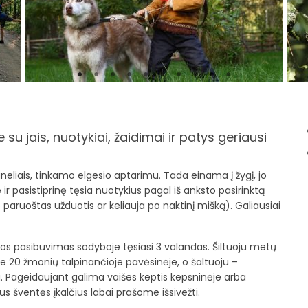
 su jais, nuotykiai, žaidimai ir patys geriausi
eliais, tinkamo elgesio aptarimu. Tada einama į žygį, jo
r pasistiprinę tęsia nuotykius pagal iš anksto pasirinktą
 paruoštas užduotis ar keliauja po naktinį mišką). Galiausiai
s pasibuvimas sodyboje tęsiasi 3 valandas. Šiltuoju metų
pie 20 žmonių talpinančioje pavėsinėje, o šaltuoju –
u. Pageidaujant galima vaišes keptis kepsninėje arba
s šventės įkalčius labai prašome išsivežti.