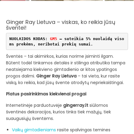
Ginger Ray Lietuva – viskas, ko reikia jūsų
šventei!
NUOLAIDOS KODAS:
GM5
– suteikia 5% nuolaidą viso
ms prekėms, neribotai prekių sumai.
Šventės – tai akimirkos, kurias norime įsiminti ilgam.
Būtent todėl tinkamos detalės ir stilinga atributika tampa
neatsiejama kiekvieno gimtadienio ar kitos ypatingos
progos dalimi.
Ginger Ray Lietuva
– tai vieta, kur rasite
viską, ko reikia, kad jūsų šventė atrodytų nepriekaištingai.
Platus pasirinkimas kiekvienai progai
Internetinėje parduotuvėje
gingerray.lt
siūlomos
šventinės dekoracijos, kurios tinka tiek mažųjų, tiek
suaugusiųjų šventėms.
Vaikų gimtadieniams
rasite spalvingas temines