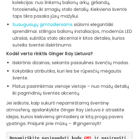
kolekcijas: nuo linksmų balionų arkų, girliandų,
fotosienelių iki smagių stalo detalių. Kiekviena šventė
taps tikra pasaka jūsų mažyliui.
Suaugusiųjų gimtadieniams
siūlomi elegantiški
sprendimai: stilingos balionų instaliacijos, modernūs LED
užrašai, subtilūs stalo akcentai ir kitos detalės, kurios
suteiks šventei išskirtinumo.
Kodėl verta rinktis Ginger Ray Lietuva?
Išskirtinis dizainas, sekantis pasaulines švenčių madas.
Kokybiška atributika, kuri leis be rūpesčių mėgautis
švente.
Platus pasirinkimas vienoje vietoje – nuo mažų detalių
iki pagrindinių šventės akcentų.
Jei ieškote, kaip sukurti nepamirštamą šventinę
atmosferą, apsilankykite Ginger Ray Lietuva ir atraskite
idėjas, kurios kiekvieną gimtadienį ar kitą progą pavers
ypatinga. Prisijunk prie mūsų – #gingerraylt!
Nepamirškite pasinaudoti kodu 
GM5
 ir pasiruošti 