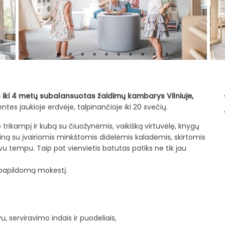
iki 4 metų subalansuotas žaidimų kambarys Vilniuje,
es jaukioje erdvėje, talpinančioje iki 20 svečių.
mo trikampį ir kubą su čiuožynėmis, vaikišką virtuvėlę, knygų
iną su įvairiomis minkštomis didelėmis kaladėmis, skirtomis
avu tempu. Taip pat vienvietis batutas patiks ne tik jau
 papildomą mokestį.
vu, serviravimo indais ir puodeliais,