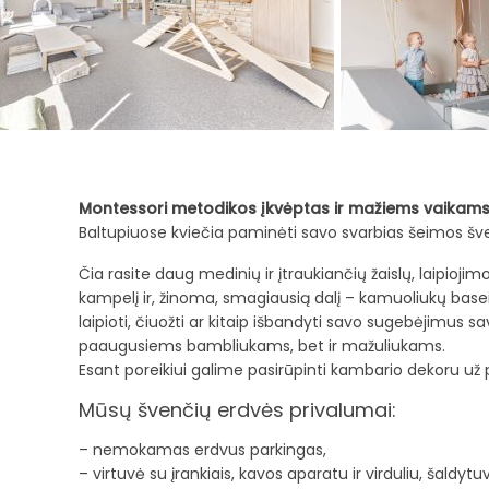
Montessori metodikos įkvėptas ir mažiems vaikams 
Baltupiuose kviečia paminėti savo svarbias šeimos švent
Čia rasite daug medinių ir įtraukiančių žaislų, laipioji
kampelį ir, žinoma, smagiausią dalį – kamuoliukų base
laipioti, čiuožti ar kitaip išbandyti savo sugebėjimus s
paaugusiems bambliukams, bet ir mažuliukams.
Esant poreikiui galime pasirūpinti kambario dekoru už
Mūsų švenčių erdvės privalumai:
– nemokamas erdvus parkingas,
– virtuvė su įrankiais, kavos aparatu ir virduliu, šaldytu