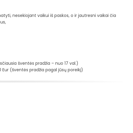
yti, nesekiojant vaikui iš paskos, o ir jautresni vaikai čia
us,
ksčiausia šventės pradžia – nuo 17 val.)
130 Eur (šventės pradžia pagal jūsų poreikį)