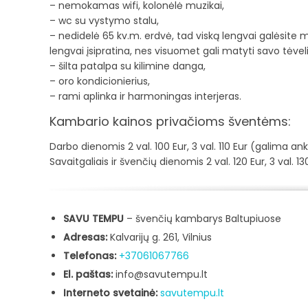
– nemokamas wifi, kolonėlė muzikai,
– wc su vystymo stalu,
– nedidelė 65 kv.m. erdvė, tad viską lengvai galėsite mat
lengvai įsipratina, nes visuomet gali matyti savo tėveli
– šilta patalpa su kilimine danga,
– oro kondicionierius,
– rami aplinka ir harmoningas interjeras.
Kambario kainos privačioms šventėms:
Darbo dienomis 2 val. 100 Eur, 3 val. 110 Eur (galima an
Savaitgaliais ir švenčių dienomis 2 val. 120 Eur, 3 val. 
SAVU TEMPU
– švenčių kambarys Baltupiuose
Adresas:
Kalvarijų g. 261, Vilnius
Telefonas:
+37061067766
El. paštas:
info@savutempu.lt
Interneto svetainė:
savutempu.lt