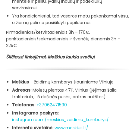
mentele ir peiliu, įvairių indukų ir padėkliukų
serviravimui.
Yra kondicionieriai, tad vasaros metu pakankamai vėsu,
o žiemą galima pasišildyti papildomai.
Pirmadieniais/ketvirtadieniais 3h – 170€,
penktadieniais/sekmadieniais ir švenčių dienomis 3h –
225€
Šilčiausi linkėjimai, Meškius laukia svečių!
Meškius
– žaidimų kambarys šiauriniame Vilniuje
Adresas:
Molėtų plentas 47F, Vilnius (įėjimas šalia
traktoriukų, iš dešinės pusės, antras aukštas)
Telefonas:
+37062471590
Instagramo paskyra:
instagram.com/meskius_zaidimu_kambarys/
Interneto svetainė:
www.meskius.lt/