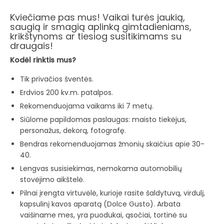
Kviečiame pas mus! Vaikai turės jaukią,
saugią ir smagią aplinką gimtadieniams,
krikštynoms ar tiesiog susitikimams su
draugais!
Kodėl rinktis mus?
Tik privačios šventės.
Erdvios 200 kv.m. patalpos.
Rekomenduojama vaikams iki 7 metų.
Siūlome papildomas paslaugas: maisto tiekėjus,
personažus, dekorą, fotografę.
Bendras rekomenduojamas žmonių skaičius apie 30-
40.
Lengvas susisiekimas, nemokama automobilių
stovėjimo aikštelė.
Pilnai įrengta virtuvėlė, kurioje rasite šaldytuvą, virdulį,
kapsulinį kavos aparatą (Dolce Gusto). Arbata
vaišiname mes, yra puodukai, ąsočiai, tortinė su