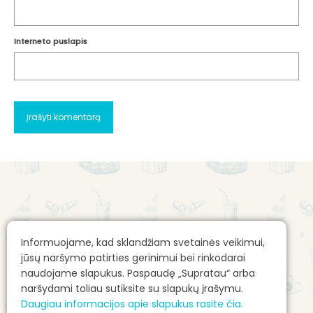
Interneto puslapis
Apie mus
Gimtadienio mugės kontaktai
Informuojame, kad sklandžiam svetainės veikimui,
Apie mane: Alvilė Rimaitė
Reklamos talpinimo taisyklės
jūsų naršymo patirties gerinimui bei rinkodarai
Pirkimo sąlygos e. parduotuvėje
naudojame slapukus. Paspaudę „Supratau“ arba
naršydami toliau sutiksite su slapukų įrašymu.
E. parduotuvės prekių pristatymas
Daugiau informacijos apie slapukus rasite čia.