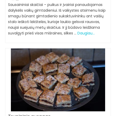
Sausaininiai skaičiai – puikus ir įvairiai panaudojamas
dalykėlis vaikų gimtadieniui. Iš vaikystės atsimenu kaip
smagu būnant gimtadienio sukaktuvininku ant vaišių
stalo ieškoti lėkštelės, kurioje laukia gelsvai rausvas,
naujai suėjusių metų skaičius. Ir jį būdavo leidžiama
suvalgyti prieš visas mišraines, silkes …
Daugiau…