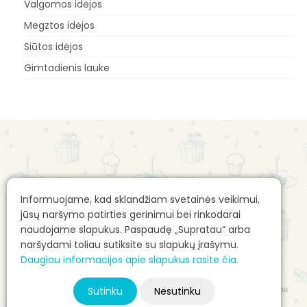
Valgomos idėjos
Megztos idėjos
Siūtos idėjos
Gimtadienis lauke
Apie mus
Gimtadienio mugės kontaktai
Informuojame, kad sklandžiam svetainės veikimui,
Apie mane: Alvilė Rimaitė
Reklamos talpinimo taisyklės
jūsų naršymo patirties gerinimui bei rinkodarai
Pirkimo sąlygos e. parduotuvėje
naudojame slapukus. Paspaudę „Supratau“ arba
naršydami toliau sutiksite su slapukų įrašymu.
E. parduotuvės prekių pristatymas
Daugiau informacijos apie slapukus rasite čia.
Autorių teisės ir kita intelektinė nuosavybė
© 2026 Gimtadienio mugė - Alvilė Rimaitė, visos teisės saugomos. Svetainė
Sutinku
Nesutinku
pagaminta – vdizainas@gmail.com