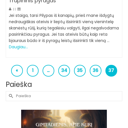
Trupininis pyragas
|
|
Jei staiga, tarsi Pilypas iš kanapių, prieš mane išdygtų
nedraugiškas ateivis ir lieptų išsirinkti vieną vienintelę
skanėstų rūšį, kurią tegalėsiu valgyti, ilgai negalvodama
pasirinkčiau pyragus. Jei tas ateivis būtų kaip reta
bjauraus būdo ir iš pyragų leistų išsirinkti tik vieną …
Daugiau…
«
1
…
34
35
36
37
Paieška
Search
for: