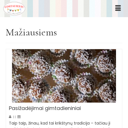
Mažiausiems
Pasižadėjimai gimtadieniniai
|
|
Taip taip, žinau, kad tai krikštynų tradicija – tačiau ji