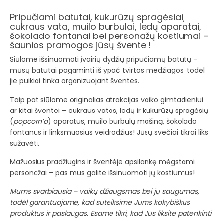
Pripučiami batutai, kukurūzų spragėsiai,
cukraus vata, muilo burbulai, ledų aparatai,
šokolado fontanai bei personažų kostiumai –
šaunios pramogos jūsų šventei!
Siūlome išsinuomoti įvairių dydžių pripučiamų batutų –
mūsų batutai pagaminti iš ypač tvirtos medžiagos, todėl
jie puikiai tinka organizuojant šventes.
Taip pat siūlome originalias atrakcijas vaiko gimtadieniui
ar kitai šventei – cukraus vatos, ledų ir kukurūzų spragėsių
(
popcorn’o
) aparatus, muilo burbulų mašiną, šokolado
fontanus ir linksmuosius veidrodžius! Jūsų svečiai tikrai liks
sužavėti.
Mažuosius pradžiugins ir šventėje apsilankę mėgstami
personažai – pas mus galite išsinuomoti jų kostiumus!
Mums svarbiausia – vaikų džiaugsmas bei jų saugumas,
todėl garantuojame, kad suteiksime Jums kokybiškus
produktus ir paslaugas. Esame tikri, kad Jūs liksite patenkinti