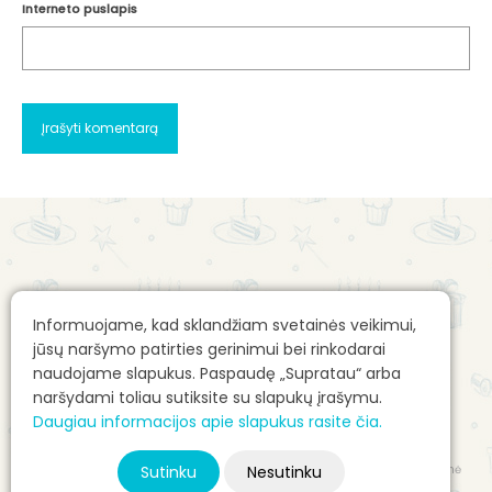
Interneto puslapis
Apie mus
Gimtadienio mugės kontaktai
Informuojame, kad sklandžiam svetainės veikimui,
Apie mane: Alvilė Rimaitė
Reklamos talpinimo taisyklės
jūsų naršymo patirties gerinimui bei rinkodarai
Pirkimo sąlygos e. parduotuvėje
naudojame slapukus. Paspaudę „Supratau“ arba
naršydami toliau sutiksite su slapukų įrašymu.
E. parduotuvės prekių pristatymas
Daugiau informacijos apie slapukus rasite čia.
Autorių teisės ir kita intelektinė nuosavybė
Sutinku
Nesutinku
© 2026 Gimtadienio mugė - Alvilė Rimaitė, visos teisės saugomos. Svetainė