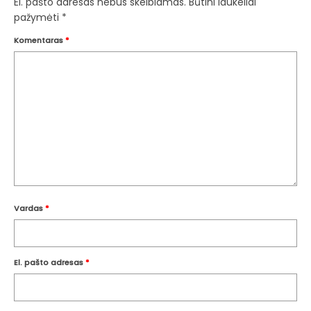
El. pašto adresas nebus skelbiamas.
Būtini laukeliai
pažymėti
*
Komentaras
*
Vardas
*
El. pašto adresas
*