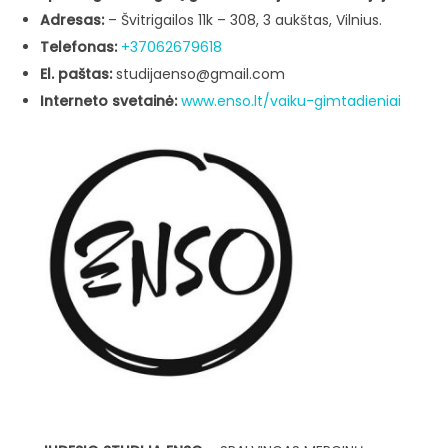
Adresas:
– Švitrigailos 11k – 308, 3 aukštas, Vilnius.
Telefonas:
+37062679618
El. paštas:
studijaenso@gmail.com​
Interneto svetainė:
www.enso.lt/vaiku-gimtadieniai