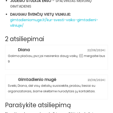
JUDESIO STUDIJA ENSO
– SPALVINGAS MERGINŲ
GIMTADIENIS
DAUGIAU ŠVENČIŲ VIETŲ VILNIUJE:
gimtadieniomuge.lt/kur-svesti-vaiko-gimtadieni-
vilniuje/
2 atsiliepimai
Diana
22/09/2024
|
Galima plačiau, pvz jai nesirenka daug vaikų :((( mergaitei bus
9
Gimtadienio mugė
23/09/2024
|
Sveiki, Diana, dėl visų detalių susisiekite, prašau, tiesiai su
organizatoriais, šiame skelbime nurodytais jų kontaktais.
Parašykite atsiliepimą