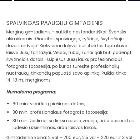
SPALVINGAS PAAUGLIŲ GIMTADIENIS
Merginų gimtadienis – sutikite nestandartiškai! Šventės
akimirkomis džiaukitės spalvingoje, ryškioje, švytinčioje
dažais erdvėje! Kiekvienai dalyvei bus įteiktas teptukas ir…
laisvė Jūsų fantazijai. Veidai, rūbai, kūnai gali būti padengti
švytinčiais dažais. Išsipiešus Jūsų lauks profesionalaus
fotografo fotosesija, po kurios turėsite profesionalių
nuotraukų, tinkančių papuošti savo aplinką. Puikiai tinka
14-18 m. merginoms.
Numatoma programa:
60 min. vieni kitų piešimas dažais;
30 min. profesionalaus fotografo fotosesija;
30 min. žaidimai su linksmiausia vedėja, arba pasirinktas
judesio užsiėmimas, arba laisvas laikas.
Gimtadienio kaina: 2 val – 200 eur, 2,5 val – 220 eur ir 3 val