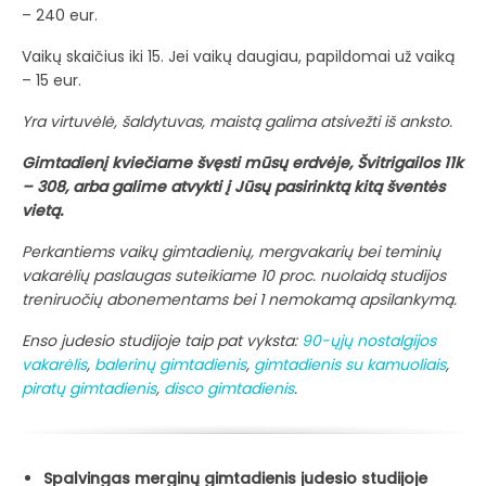
– 240 eur.
Vaikų skaičius iki 15. Jei vaikų daugiau, papildomai už vaiką
– 15 eur.
Yra virtuvėlė, šaldytuvas, maistą galima atsivežti iš anksto.
Gimtadienį kviečiame švęsti mūsų erdvėje, Švitrigailos 11k
– 308, arba galime atvykti į Jūsų pasirinktą kitą šventės
vietą.
Perkantiems vaikų gimtadienių, mergvakarių bei teminių
vakarėlių paslaugas suteikiame 10 proc. nuolaidą studijos
treniruočių abonementams bei 1 nemokamą apsilankymą.
Enso judesio studijoje taip pat vyksta:
90-ųjų nostalgijos
vakarėlis
,
balerinų gimtadienis
,
gimtadienis su kamuoliais
,
piratų gimtadienis
,
disco gimtadienis
.
Spalvingas merginų gimtadienis judesio studijoje