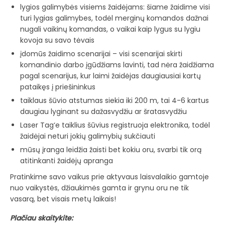
lygios galimybės visiems žaidėjams: šiame žaidime visi
turi lygias galimybes, todėl merginų komandos dažnai
nugali vaikinų komandas, o vaikai kaip lygus su lygiu
kovoja su savo tėvais
įdomūs žaidimo scenarijai – visi scenarijai skirti
komandinio darbo įgūdžiams lavinti, tad nėra žaidžiama
pagal scenarijus, kur laimi žaidėjas daugiausiai kartų
pataikęs į priešininkus
taiklaus šūvio atstumas siekia iki 200 m, tai 4-6 kartus
daugiau lyginant su dažasvydžiu ar šratasvydžiu
Laser Tag‘e taiklius šūvius registruoja elektronika, todėl
žaidėjai neturi jokių galimybių sukčiauti
mūsų įranga leidžia žaisti bet kokiu oru, svarbi tik orą
atitinkanti žaidėjų apranga
Pratinkime savo vaikus prie aktyvaus laisvalaikio gamtoje
nuo vaikystės, džiaukimės gamta ir grynu oru ne tik
vasarą, bet visais metų laikais!
Plačiau skaitykite: