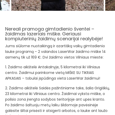
Nereali pramoga gimtadienio šventei –
žaidimas lazeriais miške. Geriausi
kompiuterinių žaidimų scenarijai realybėje!
Jums siūlome nuotaikingą ir azartišką vaikų gimtadienio
lauke programą – 2 valandos LaserWar žaidimo miške 14
asmenų tik už 169 €. Dvi žaidimo vietos Vilniaus mieste:
1. Žaidimo aikštelė Antakalnyje, 5 kilometrai iki Vilniaus
centro. Žaidimui parinkome vietą MIŠKE SU TIKRAIS
APKASAIS – tobulai įspūdinga vieta LaserWar žaidimui!
2. Žaidimo aikštelė Saidės pažintiniame take, šalia Grigiškių,
23 kilometrai iki Vilniaus centro. Žaidimai vyksta miške, o
poilsio zona įrengta sodybos teritorijoje ant upės kranto.
Po žaidimo šaltuoju metų laiku šildomoje pavėsinėje
galėsite šiltai prisėsti ir atsigerti arbatos, o lauke ant laužo