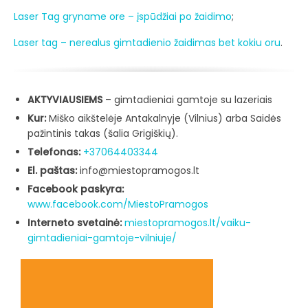
Laser Tag gryname ore – įspūdžiai po žaidimo
;
Laser tag – nerealus gimtadienio žaidimas bet kokiu oru
.
AKTYVIAUSIEMS
– gimtadieniai gamtoje su lazeriais
Kur:
Miško aikštelėje Antakalnyje (Vilnius) arba Saidės
pažintinis takas (šalia Grigiškių).
Telefonas:
+37064403344
El. paštas:
info@miestopramogos.lt
Facebook paskyra:
www.facebook.com/MiestoPramogos
Interneto svetainė:
miestopramogos.lt/vaiku-
gimtadieniai-gamtoje-vilniuje/