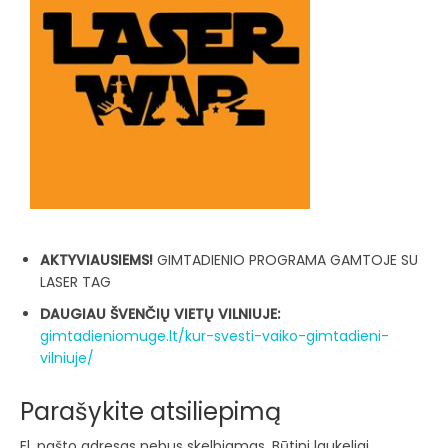
AKTYVIAUSIEMS!
GIMTADIENIO PROGRAMA GAMTOJE SU
LASER TAG
DAUGIAU ŠVENČIŲ VIETŲ VILNIUJE:
gimtadieniomuge.lt/kur-svesti-vaiko-gimtadieni-
vilniuje/
Parašykite atsiliepimą
El. pašto adresas nebus skelbiamas.
Būtini laukeliai