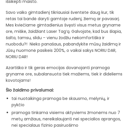
išsikepti maisto.
Savo vaiko gimtadienį tikriausiai šventėte daug kur, tik
retas tai bandė daryti gamtoje rudenį, žiemą ar pavasarį.
Mes kviečiame gimtadienius švęsti visus metus gryname
ore, miške, žaidžiant Laser Tag‘ą. Galvojate, kad bus šlapia,
šalta, tamsu, slidu – vienu žodžiu nekomfortiška ir
nuobodu?! Nieko panašaus, pabandykite mūsų žaidimą ir
Jūsų nuomonė pasikeis 200%, o vaikai sakys NORIU DAR,
NORIU DAR!
Azartiška ir tik geras emocijas dovanojanti pramoga
gryname ore, subalansuota tiek mažiems, tiek ir dideliems
kovotojams!
Šio žaidimo privalumai:
tai nuotaikinga pramoga be skausmo, mėlynių, ir
pykčio
pramoga tinkama visiems aktyviems žmonėms nuo 7
metų amžiaus, nereikalaujanti nei specialios aprangos,
nei specialaus fizinio pasiruošimo