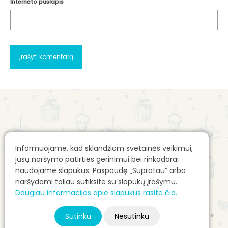
Interneto puslapis
Apie mus
Gimtadienio mugės kontaktai
Informuojame, kad sklandžiam svetainės veikimui,
Apie mane: Alvilė Rimaitė
Reklamos talpinimo taisyklės
jūsų naršymo patirties gerinimui bei rinkodarai
Pirkimo sąlygos e. parduotuvėje
naudojame slapukus. Paspaudę „Supratau“ arba
naršydami toliau sutiksite su slapukų įrašymu.
E. parduotuvės prekių pristatymas
Daugiau informacijos apie slapukus rasite čia.
Autorių teisės ir kita intelektinė nuosavybė
Sutinku
Nesutinku
© 2026 Gimtadienio mugė - Alvilė Rimaitė, visos teisės saugomos. Svetainė
pagaminta – vdizainas@gmail.com