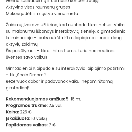
Gerina susikaupimą ir dėmesio koncentraciją
Aktyvina visas raumenų grupes
Mokosi judėti ir mąstyti vienu metu
Žaidimų įvairovė užtikrina, kad nuobodu tikrai nebus! Vaikai
su malonumu išbandys interaktyvią sienelę, o gimtadienio
kulminacijoje – lauks aukšta 10 m laipiojimo siena ir daug
aktyvių žaidimų.
Šis pasiūlymas – tikras hitas tiems, kurie nori neeilinės
šventės savo vaikui!
Gimtadieniai Klaipėdoje su interaktyvia laipiojimo patirtimi
– tik „Scala Dream“!
Rezervuok dabar ir padovanok vaikui nepamirštamą
gimtadienį!
Rekomenduojamas amžius:
5-16 m.
Programos trukmė:
2,5 val.
Kaina:
225 €
Įskaičiuota:
10 vaikų
Papildomas vaikas:
7 €