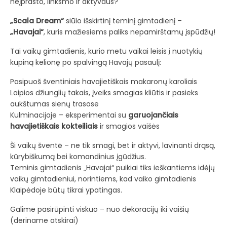
neįprasto, linksmo ir aktyvaus?
„Scala Dream“
siūlo išskirtinį teminį gimtadienį –
„Havajai“
, kuris mažiesiems paliks nepamirštamų įspūdžių!
Tai vaikų gimtadienis, kurio metu vaikai leisis į nuotykių
kupiną kelionę po spalvingą Havajų pasaulį:
Pasipuoš šventiniais havajietiškais makaronų karoliais
Laipios džiunglių takais, įveiks smagias kliūtis ir pasieks
aukštumas sienų trasose
Kulminacijoje – eksperimentai su
garuojančiais
havajietiškais kokteiliais
ir smagios vaišės
Ši vaikų šventė – ne tik smagi, bet ir aktyvi, lavinanti drąsą,
kūrybiškumą bei komandinius įgūdžius.
Teminis gimtadienis „Havajai“ puikiai tiks ieškantiems idėjų
vaikų gimtadieniui, norintiems, kad vaiko gimtadienis
Klaipėdoje būtų tikrai ypatingas.
Galime pasirūpinti viskuo – nuo dekoracijų iki vaišių
(deriname atskirai)