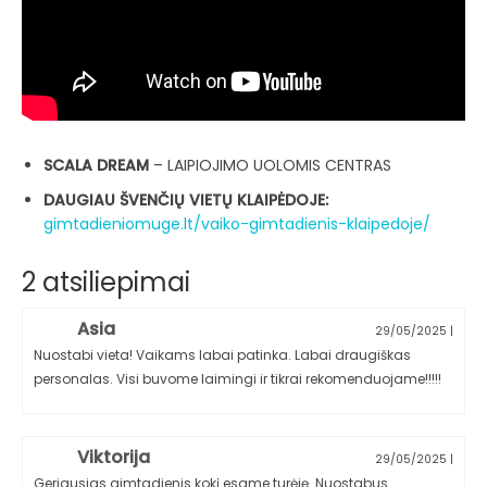
SCALA DREAM
– LAIPIOJIMO UOLOMIS CENTRAS
DAUGIAU ŠVENČIŲ VIETŲ KLAIPĖDOJE:
gimtadieniomuge.lt/vaiko-gimtadienis-klaipedoje/
2 atsiliepimai
Asia
29/05/2025
|
Nuostabi vieta! Vaikams labai patinka. Labai draugiškas
personalas. Visi buvome laimingi ir tikrai rekomenduojame!!!!!
Viktorija
29/05/2025
|
Geriausias gimtadienis kokį esame turėję. Nuostabus