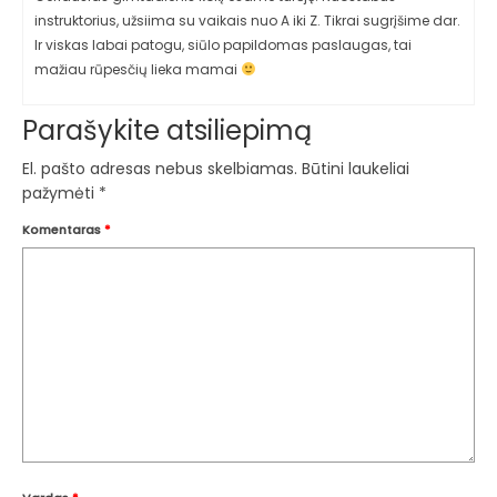
instruktorius, užsiima su vaikais nuo A iki Z. Tikrai sugrįšime dar.
Ir viskas labai patogu, siūlo papildomas paslaugas, tai
mažiau rūpesčių lieka mamai
Parašykite atsiliepimą
El. pašto adresas nebus skelbiamas.
Būtini laukeliai
pažymėti
*
Komentaras
*