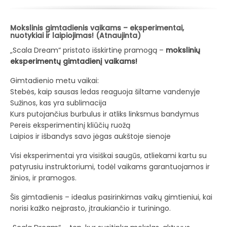
Mokslinis gimtadienis vaikams – eksperimentai,
nuotykiai ir laipiojimas! (Atnaujinta)
„Scala Dream“ pristato išskirtinę pramogą –
mokslinių
eksperimentų gimtadienį vaikams!
Gimtadienio metu vaikai:
Stebės, kaip sausas ledas reaguoja šiltame vandenyje
Sužinos, kas yra sublimacija
Kurs putojančius burbulus ir atliks linksmus bandymus
Pereis eksperimentinį kliūčių ruožą
Laipios ir išbandys savo jėgas aukštoje sienoje
Visi eksperimentai yra visiškai saugūs, atliekami kartu su
patyrusiu instruktoriumi, todėl vaikams garantuojamos ir
žinios, ir pramogos.
Šis gimtadienis – idealus pasirinkimas vaikų gimtieniui, kai
norisi kažko neįprasto, įtraukiančio ir turiningo.