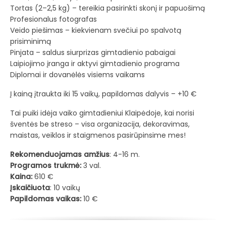
Tortas (2–2,5 kg) – tereikia pasirinkti skonį ir papuošimą
Profesionalus fotografas
Veido piešimas – kiekvienam svečiui po spalvotą
prisiminimą
Pinjata – saldus siurprizas gimtadienio pabaigai
Laipiojimo įranga ir aktyvi gimtadienio programa
Diplomai ir dovanėlės visiems vaikams
Į kainą įtraukta iki 15 vaikų, papildomas dalyvis – +10 €
Tai puiki idėja vaiko gimtadieniui Klaipėdoje, kai norisi
šventės be streso – visa organizacija, dekoravimas,
maistas, veiklos ir staigmenos pasirūpinsime mes!
Rekomenduojamas amžius
: 4-16 m.
Programos trukmė:
3 val.
Kaina:
610 €
Įskaičiuota
: 10 vaikų
Papildomas vaikas:
10 €