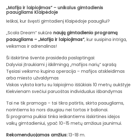
„Mafija ir laipiojimas“ – unikalus gimtadienis
paaugliams Klaipėdoje
Ieškai, kur švęsti gimtadienį Klaipėdoje paaugliui?
„Scala Dream“ sukūrė
naują gimtadienio programą
paaugliams – „Mafija ir laipiojimas“
, kur susipina intriga,
veiksmas ir adrenalinas!
Ši išskirtinė šventė prasideda paslaptingai:
Dalyviai įtraukiami į iškilmingą „mafijos narių“ sąrašą
Tęsiasi veiksmo kupina operacija – mafijos atskleidimas
arba miesto užvaldymas
Viskas vyksta kartu su laipiojimo iššūkiais 10 metrų aukštyje
Kiekvienam svečiui paruoštas individualus išbandymas
Tai ne tik pramoga – tai tikra patirtis, skirta paaugliams,
norintiems ko nors daugiau nei tortas ir balionai.
Ši programa puikiai tinka ieškantiems išskirtinės idėjos
vaikų gimtadieniui, ypač 10–15 metų amžiaus jaunimui.
Rekomenduojamas amžius:
13-18 m.