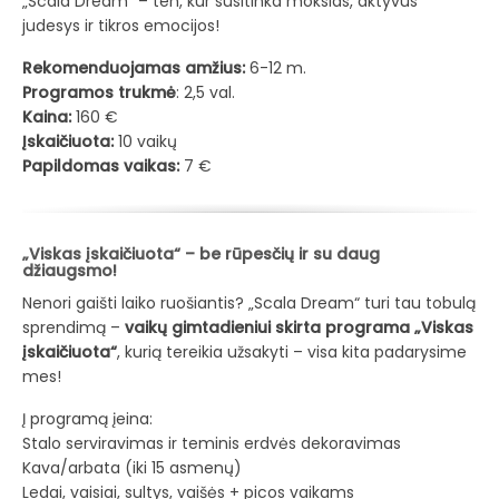
„Scala Dream“ – ten, kur susitinka mokslas, aktyvus
judesys ir tikros emocijos!
Rekomenduojamas amžius:
6-12 m.
Programos trukmė
: 2,5 val.
Kaina:
160 €
Įskaičiuota:
10 vaikų
Papildomas vaikas:
7 €
„Viskas įskaičiuota“ – be rūpesčių ir su daug
džiaugsmo!
Nenori gaišti laiko ruošiantis? „Scala Dream“ turi tau tobulą
sprendimą –
vaikų gimtadieniui skirta programa „Viskas
įskaičiuota“
, kurią tereikia užsakyti – visa kita padarysime
mes!
Į programą įeina:
Stalo serviravimas ir teminis erdvės dekoravimas
Kava/arbata (iki 15 asmenų)
Ledai, vaisiai, sultys, vaišės + picos vaikams