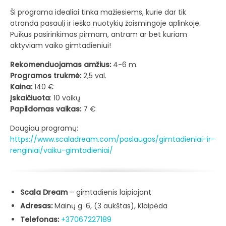
Ši programa idealiai tinka mažiesiems, kurie dar tik
atranda pasaulį ir ieško nuotykių žaismingoje aplinkoje.
Puikus pasirinkimas pirmam, antram ar bet kuriam
aktyviam vaiko gimtadieniui!
Rekomenduojamas amžius:
4-6 m.
Programos trukmė:
2,5 val.
Kaina:
140 €
Įskaičiuota
: 10 vaikų
Papildomas vaikas:
7 €
Daugiau programų:
https://www.scaladream.com/paslaugos/gimtadieniai-ir-
renginiai/vaiku-gimtadieniai/
Scala Dream
– gimtadienis laipiojant
Adresas:
Mainų g. 6, (3 aukštas), Klaipėda
Telefonas:
+37067227189