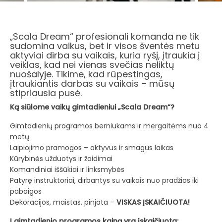
„Scala Dream“ profesionali komanda ne tik
sudomina vaikus, bet ir visos šventės metu
aktyviai dirba su vaikais, kuria ryšį, įtraukia į
veiklas, kad nei vienas svečias neliktų
nuošalyje. Tikime, kad rūpestingas,
įtraukiantis darbas su vaikais – mūsų
stipriausia pusė.
Ką siūlome vaikų gimtadieniui „Scala Dream“?
Gimtadienių programos berniukams ir mergaitėms nuo 4
metų
Laipiojimo pramogos – aktyvus ir smagus laikas
Kūrybinės užduotys ir žaidimai
Komandiniai iššūkiai ir linksmybės
Patyrę instruktoriai, dirbantys su vaikais nuo pradžios iki
pabaigos
Dekoracijos, maistas, pinjata –
VISKAS ĮSKAIČIUOTA!
Į gimtadienio programos kainą yra įskaičiuota: