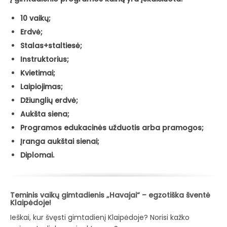
10 vaikų;
Erdvė;
Stalas+staltiesė;
Instruktorius;
Kvietimai;
Laipiojimas;
Džiunglių erdvė;
Aukšta siena;
Programos edukacinės užduotis arba pramogos;
Įranga aukštai sienai;
Diplomai.
Teminis vaikų gimtadienis „Havajai“ – egzotiška šventė
Klaipėdoje!
Ieškai, kur švęsti gimtadienį Klaipėdoje? Norisi kažko