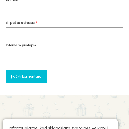
Vardas
*
El. pašto adresas
*
Interneto puslapis
Apie mus
Gimtadienio mugės kontaktai
Informuojame, kad sklandžiam svetainės veikimui,