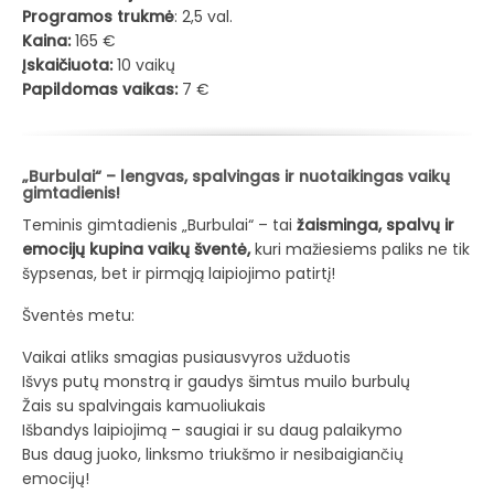
Programos trukmė
: 2,5 val.
Kaina:
165 €
Įskaičiuota:
10 vaikų
Papildomas vaikas:
7 €
„Burbulai“ – lengvas, spalvingas ir nuotaikingas vaikų
gimtadienis!
Teminis gimtadienis „Burbulai“ – tai
žaisminga, spalvų ir
emocijų kupina vaikų šventė,
kuri mažiesiems paliks ne tik
šypsenas, bet ir pirmąją laipiojimo patirtį!
Šventės metu:
Vaikai atliks smagias pusiausvyros užduotis
Išvys putų monstrą ir gaudys šimtus muilo burbulų
Žais su spalvingais kamuoliukais
Išbandys laipiojimą – saugiai ir su daug palaikymo
Bus daug juoko, linksmo triukšmo ir nesibaigiančių
emocijų!