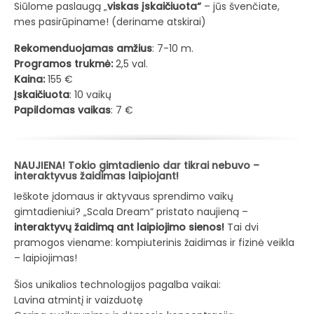
Siūlome paslaugą „
viskas įskaičiuota“
– jūs švenčiate,
mes pasirūpiname! (deriname atskirai)
Rekomenduojamas amžius
: 7-10 m.
Programos trukmė:
2,5 val.
Kaina:
155 €
Įskaičiuota
: 10 vaikų
Papildomas vaikas
: 7 €
NAUJIENA! Tokio gimtadienio dar tikrai nebuvo –
interaktyvus žaidimas laipiojant!
Ieškote įdomaus ir aktyvaus sprendimo vaikų
gimtadieniui? „Scala Dream“ pristato naujieną –
interaktyvų žaidimą ant laipiojimo sienos!
Tai dvi
pramogos viename: kompiuterinis žaidimas ir fizinė veikla
– laipiojimas!
Šios unikalios technologijos pagalba vaikai:
Lavina atmintį ir vaizduotę