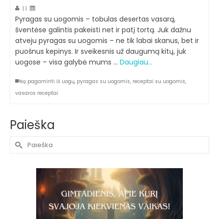
|
|
Pyragas su uogomis – tobulas desertas vasarą,
šventėse galintis pakeisti net ir patį tortą. Juk dažnu
atveju pyragas su uogomis – ne tik labai skanus, bet ir
puošnus kepinys. Ir sveikesnis už daugumą kitų, juk
uogose – visa galybė mums …
Daugiau…
ką pagaminti iš uogų
,
pyragas su uogomis
,
receptai su uogomis
,
vasaros receptai
Paieška
Search
for: