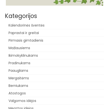
Kategorijos
Kalendorinės šventės
Paprastai ir greitai
Pirmasis gimtadienis
Mažiausiems
Ikimokyklinukams
Pradinukams
Paaugliams
Mergaitėms
Berniukams
Atostogos
Valgomos idėjos
Megztos idėjos