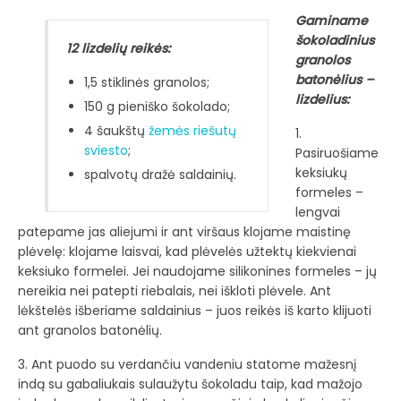
Gaminame
šokoladinius
12 lizdelių reikės:
granolos
batonėlius –
1,5 stiklinės granolos;
lizdelius:
150 g pieniško šokolado;
4 šaukštų
žemės riešutų
1.
sviesto
;
Pasiruošiame
keksiukų
spalvotų dražė saldainių.
formeles –
lengvai
patepame jas aliejumi ir ant viršaus klojame maistinę
plėvelę: klojame laisvai, kad plėvelės užtektų kiekvienai
keksiuko formelei. Jei naudojame silikonines formeles – jų
nereikia nei patepti riebalais, nei iškloti plėvele. Ant
lėkštelės išberiame saldainius – juos reikės iš karto klijuoti
ant granolos batonėlių.
3. Ant puodo su verdančiu vandeniu statome mažesnį
indą su gabaliukais sulaužytu šokoladu taip, kad mažojo