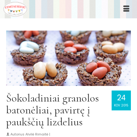
Šokoladiniai granolos
24
KOV 2015
batonėliai, pavirtę į
paukščių lizdelius
Autorius
Alvilė Rimaitė
|