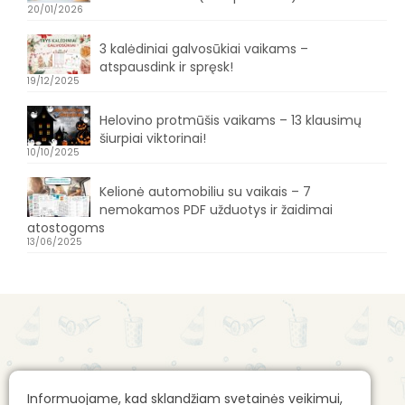
20/01/2026
3 kalėdiniai galvosūkiai vaikams –
atspausdink ir spręsk!
19/12/2025
Helovino protmūšis vaikams – 13 klausimų
šiurpiai viktorinai!
10/10/2025
Kelionė automobiliu su vaikais – 7
nemokamos PDF užduotys ir žaidimai
atostogoms
13/06/2025
Apie mus
Gimtadienio mugės kontaktai
Informuojame, kad sklandžiam svetainės veikimui,