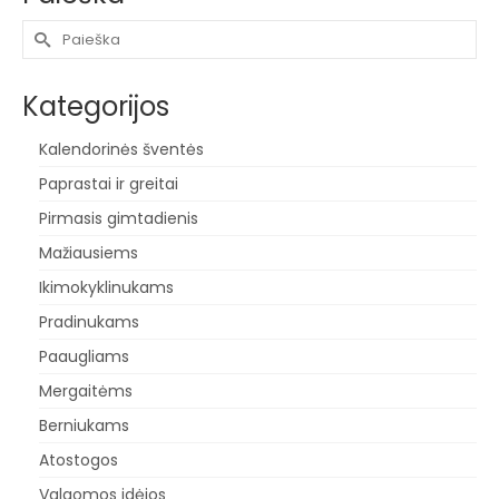
Search
for:
Kategorijos
Kalendorinės šventės
Paprastai ir greitai
Pirmasis gimtadienis
Mažiausiems
Ikimokyklinukams
Pradinukams
Paaugliams
Mergaitėms
Berniukams
Atostogos
Valgomos idėjos