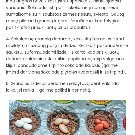
indo dugnas beveik liestųsi su apačioje kunkuliuojančiu
vandeniu. Šokoladui ištirpus, nukeliame jį nuo ugnies ir
sumaišome su 4 šaukštais žemės riešutų sviesto. Gautą
masę pilame į granolą ir gerai išmaišome, kad tolygiai
pasiskirstytų ir suklijuotų birius produktus.
4. Šokoladinę granolą dedame į keksiukų formeles – kad
užpildytų maždaug pusę jų dydžio. Keliskart paspaudžiame
šaukštu, suformuodami lizdelį. Iš karto, kad prisiklijuotų
dedame saldainius. Jei reikia, papildomai, kaip valgomus
klijus, panaudojame tirpinto šokolado likučius (galime
įmesti dar vieną šokolado plytelės kvadratėlį ir išsitirpinti).
5. Granolos lizdelius dedame į šaldytuvą bent valandai
laiko, jei reikia – galime palikti ir per naktį.