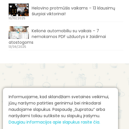
Helovino protmūšis vaikams – 13 klausimų
šiurpiai viktorinai!
10/10/2025
Kelionė automobiliu su vaikais – 7
nemokamos PDF užduotys ir žaidimai
atostogoms
13/06/2025
Apie mus
Gimtadienio mugės kontaktai
Informuojame, kad sklandžiam svetainės veikimui,
Apie mane: Alvilė Rimaitė
Reklamos talpinimo taisyklės
jūsų naršymo patirties gerinimui bei rinkodarai
Pirkimo sąlygos e. parduotuvėje
naudojame slapukus. Paspaudę „Supratau“ arba
naršydami toliau sutiksite su slapukų įrašymu.
E. parduotuvės prekių pristatymas
Daugiau informacijos apie slapukus rasite čia.
Autorių teisės ir kita intelektinė nuosavybė