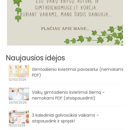
Naujausios idėjos
Gimtadienio kvietimai pavasariui (nemokami
PDF)
12/03/2026
Vaikų gimtadienio kvietimai žiemą –
nemokami PDF (atsispausdinti)
20/01/2026
3 kalėdiniai galvosūkiai vaikams –
atspausdink ir spręsk!
19/12/2025