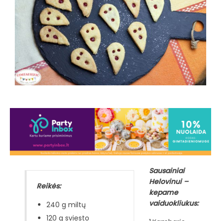
Sausainiai
Helovinui –
Reikės:
kepame
vaiduokliukus:
240 g miltų
120 g sviesto