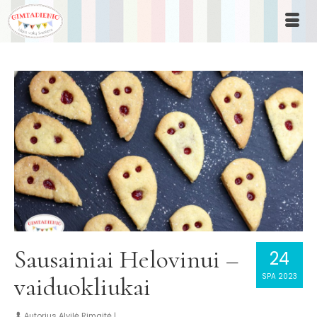
Sausainiai Helovinui –
24
SPA 2023
vaiduokliukai
Autorius
Alvilė Rimaitė
|