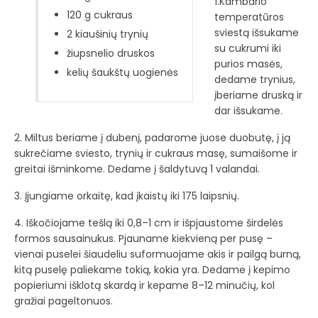
1.Kambario
120 g cukraus
temperatūros
sviestą išsukame
2 kiaušinių trynių
su cukrumi iki
žiupsnelio druskos
purios masės,
kelių šaukštų uogienės
dedame trynius,
įberiame druską ir
dar išsukame.
2. Miltus beriame į dubenį, padarome juose duobutę, į ją
sukrečiame sviesto, trynių ir cukraus masę, sumaišome ir
greitai išminkome. Dedame į šaldytuvą 1 valandai.
3. Įjungiame orkaitę, kad įkaistų iki 175 laipsnių.
4. Iškočiojame tešlą iki 0,8–1 cm ir išpjaustome širdelės
formos sausainukus. Pjauname kiekvieną per pusę –
vienai puselei šiaudeliu suformuojame akis ir pailgą burną,
kitą puselę paliekame tokią, kokia yra. Dedame į kepimo
popieriumi išklotą skardą ir kepame 8–12 minučių, kol
gražiai pageltonuos.