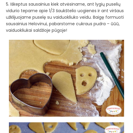
5. Iškeptus sausainius kiek atvėsiname, ant lygių puselių
vidurio tepame apie 1/3 šaukštelio uogienės ir ant viršaus
užklijuojame puselę su vaiduokliuko veidu. Baigę formuoti
sausainius Helovinui, pabarstome cukraus pudra – ūūū,
vaiduokliukai saldžioje pūgoje!