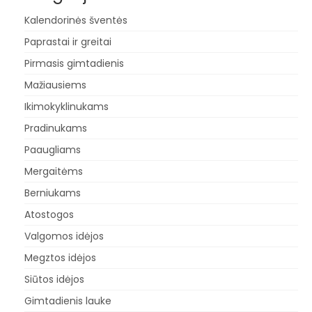
Kalendorinės šventės
Paprastai ir greitai
Pirmasis gimtadienis
Mažiausiems
Ikimokyklinukams
Pradinukams
Paaugliams
Mergaitėms
Berniukams
Atostogos
Valgomos idėjos
Megztos idėjos
Siūtos idėjos
Gimtadienis lauke