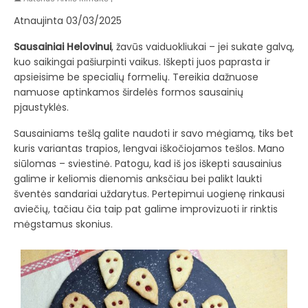
Atnaujinta 03/03/2025
Sausainiai Helovinui
, žavūs vaiduokliukai – jei sukate galvą,
kuo saikingai pašiurpinti vaikus. Iškepti juos paprasta ir
apsieisime be specialių formelių. Tereikia dažnuose
namuose aptinkamos širdelės formos sausainių
pjaustyklės.
Sausainiams tešlą galite naudoti ir savo mėgiamą, tiks bet
kuris variantas trapios, lengvai iškočiojamos tešlos. Mano
siūlomas – sviestinė. Patogu, kad iš jos iškepti sausainius
galime ir keliomis dienomis anksčiau bei palikt laukti
šventės sandariai uždarytus. Pertepimui uogienę rinkausi
aviečių, tačiau čia taip pat galime improvizuoti ir rinktis
mėgstamus skonius.