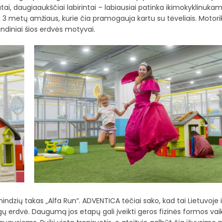
utai, daugiaaukščiai labirintai – labiausiai patinka ikimokyklinukam
 3 metų amžiaus, kurie čia pramogauja kartu su tėveliais. Motori
indiniai šios erdvės motyvai.
ndzių takas „Alfa Run“. ADVENTICA tėčiai sako, kad tai Lietuvoje i
 erdvė. Daugumą jos etapų gali įveikti geros fizinės formos vaik