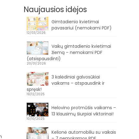
Naujausios idėjos
Gimtadienio kvietimai
pavasariui (nemokami PDF)
12/03/2026
Vaikų gimtadienio kvietimai
žiemą – nemokami PDF
(atsispausdinti)
20/01/2026
3 kalėdiniai galvosūkiai
vaikams – atspausdink ir
spręsk!
19/12/2025
Helovino protmūšis vaikams –
13 klausimų šiurpiai viktorinai!
10/10/2025
Kelionė automobiliu su vaikais
m
– 7 nemokamos PDF