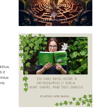
kštus,
i it
rinius
mis