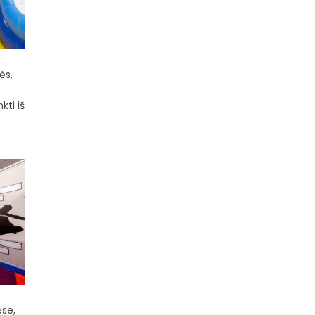
ės,
kti iš
ėse,