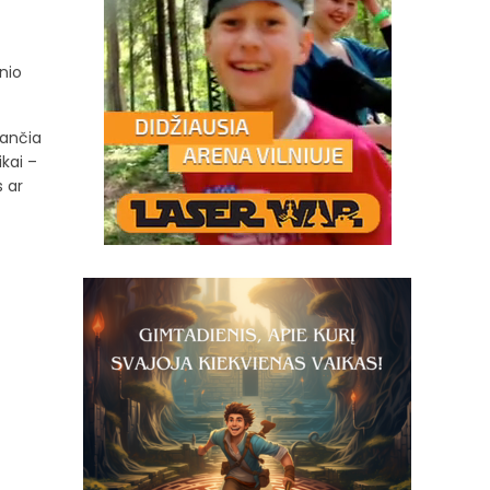
nio
jančia
kai –
s ar