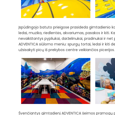
Įspūdingojo batuto prieigose prasideda gimtadienio kam
ledai, muzika, riedlentės, akvariumas, pasakos ir kiti. K
nevaikštantys pypliukai, darželinukai, pradinukai ir net
ADVENTICA siūlomo meniu: spurgų tortai, ledai ir kiti d
užsisakyti picų iš prekybos centre veikiančios picerijos.
Švenčiantys gimtadienį ADVENTICA šeimos pramogų park