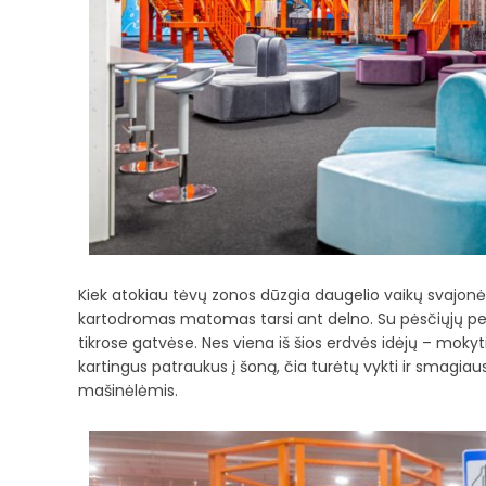
Kiek atokiau tėvų zonos dūzgia daugelio vaikų svajonė –
kartodromas matomas tarsi ant delno. Su pėsčiųjų perėjo
tikrose gatvėse. Nes viena iš šios erdvės idėjų – mokyti
kartingus patraukus į šoną, čia turėtų vykti ir smagia
mašinėlėmis.