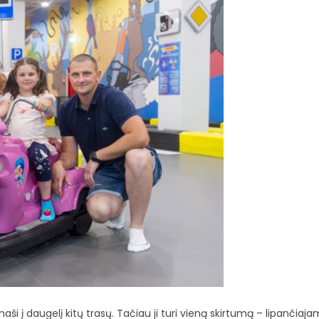
aši į daugelį kitų trasų. Tačiau ji turi vieną skirtumą – lipančiaja