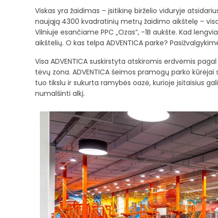
Viskas yra žaidimas – įsitikinę birželio viduryje atsidar
naująją 4300 kvadratinių metrų žaidimo aikštelę – visos 
Vilniuje esančiame PPC „Ozas“, -1B aukšte. Kad lengvia
aikštelių. O kas telpa ADVENTICA parke? Pasižvalgykim
Visa ADVENTICA suskirstyta atskiromis erdvėmis pagal 
tėvų zona. ADVENTICA šeimos pramogų parko kūrėjai sako 
tuo tikslu ir sukurta ramybės oazė, kurioje įsitaisius gali
numalšinti alkį.