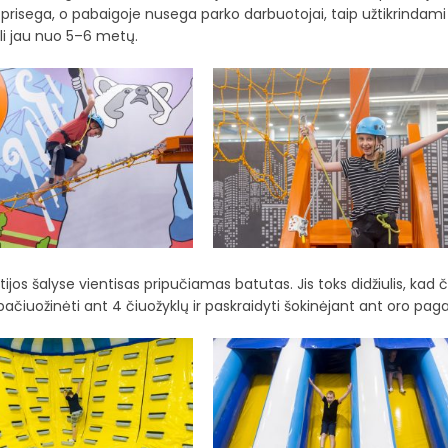
į prisega, o pabaigoje nusega parko darbuotojai, taip užtikrindami
i jau nuo 5–6 metų.
jos šalyse vientisas pripučiamas batutas. Jis toks didžiulis, kad č
ą, pačiuožinėti ant 4 čiuožyklų ir paskraidyti šokinėjant ant oro paga