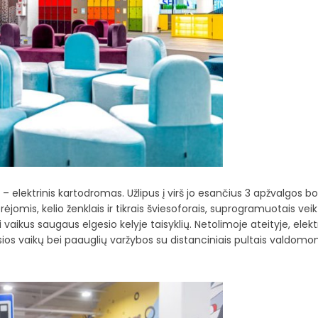
 elektrinis kartodromas. Užlipus į virš jo esančius 3 apžvalgos bo
mis, kelio ženklais ir tikrais šviesoforais, suprogramuotais veikt
 vaikus saugaus elgesio kelyje taisyklių. Netolimoje ateityje, elekt
usios vaikų bei paauglių varžybos su distanciniais pultais valdomo