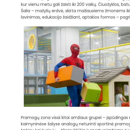
kur vienu metu gali žaisti iki 200 vaikų. Čiuožyklos, bat
Šalia – mažylių erdvė, skirta mažiausiems žmonėms iki
lavinimas, edukacija žaidžiant, aptakios formos – pagr
Pramogų zona visai kitai amžiaus grupei – įspūdingas ni
kaimyninėse šalyse analogų neturinti sportinė pramogų