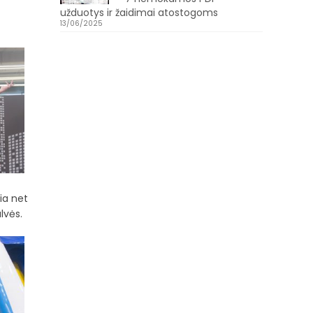
užduotys ir žaidimai atostogoms
13/06/2025
ia net
lvės.