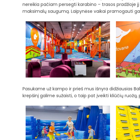
nereikia pačiam persegti karabino – trasos pradžioje j
maksimalų saugumą. Laipynėse vaikai pramogauti gal
Pasukame už kampo ir prieš mus išnyra didžiausias Balti
krepšinį galime sužaisti, o taip pat įveikti kliūčių ruož