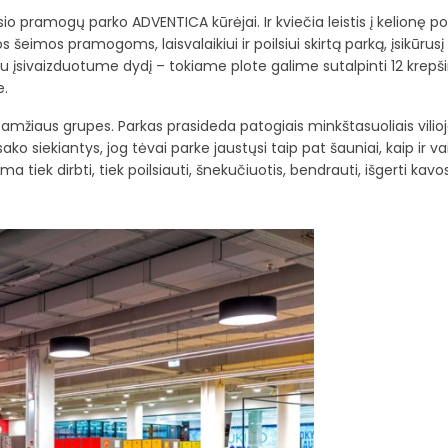
iusio pramogų parko ADVENTICA kūrėjai. Ir kviečia leistis į kelionę po
šeimos pramogoms, laisvalaikiui ir poilsiui skirtą parką, įsikūrusį
u įsivaizduotume dydį – tokiame plote galime sutalpinti 12 krepši
e.
amžiaus grupes. Parkas prasideda patogiais minkštasuoliais vilio
siekiantys, jog tėvai parke jaustųsi taip pat šauniai, kaip ir vai
ma tiek dirbti, tiek poilsiauti, šnekučiuotis, bendrauti, išgerti kavo