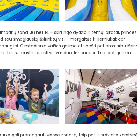
barių zona. Jų net 14 – skirtingo dydžio ir temų: piratai, princes
ad sau smagiausią išsirinktų visi – mergaitės ir berniukai; dar
 paaugliai. Gimtadienio vaišes galima atsinešti patiems arba išsirin
esertai, sumuštiniai, sultys, vanduo, limonadai. Taip pat galima
e gali pramogauti visose zonose, taip pat ir erdviose karstyn