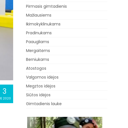
Pirmasis gimtadienis
Mažiausiems
Ikimokyklinukams
Pradinukams
Paaugliams
Mergaitėms
Berniukams
Atostogos
Valgomos idėjos
Megztos idėjos
3
Siūtos idėjos
IE 2020
Gimtadienis lauke