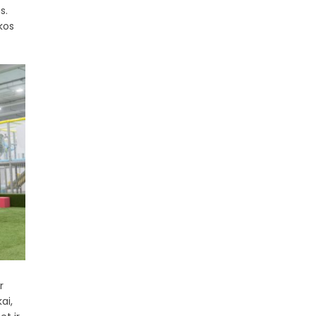
s.
kos
r
ai,