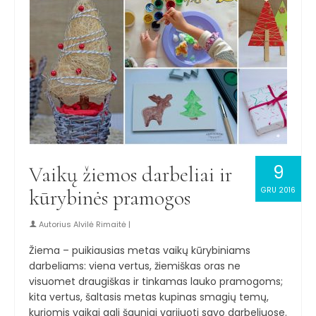
9
Vaikų žiemos darbeliai ir
kūrybinės pramogos
GRU 2016
Autorius
Alvilė Rimaitė
|
Žiema – puikiausias metas vaikų kūrybiniams
darbeliams: viena vertus, žiemiškas oras ne
visuomet draugiškas ir tinkamas lauko pramogoms;
kita vertus, šaltasis metas kupinas smagių temų,
kuriomis vaikai gali šauniai varijuoti savo darbeliuose.