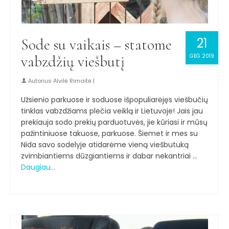
21
Sode su vaikais – statome
vabzdžių viešbutį
GEG 2019
Autorius
Alvilė Rimaitė
|
Užsienio parkuose ir soduose išpopuliarėjęs viešbučių
tinklas vabzdžiams plečia veiklą ir Lietuvoje! Jais jau
prekiauja sodo prekių parduotuvės, jie kūriasi ir mūsų
pažintiniuose takuose, parkuose. Šiemet ir mes su
Nida savo sodelyje atidarėme vieną viešbutuką
zvimbiantiems dūzgiantiems ir dabar nekantriai …
Daugiau…