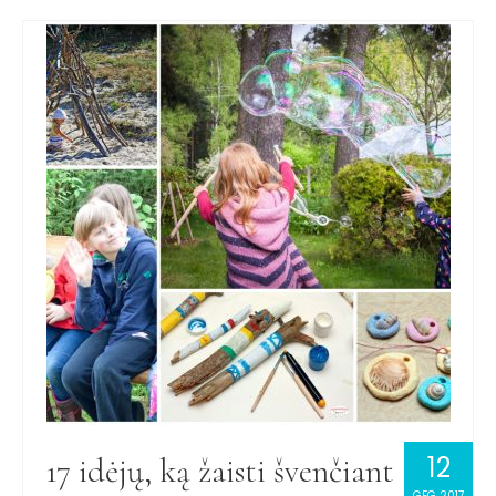
12
17 idėjų, ką žaisti švenčiant
GEG 2017