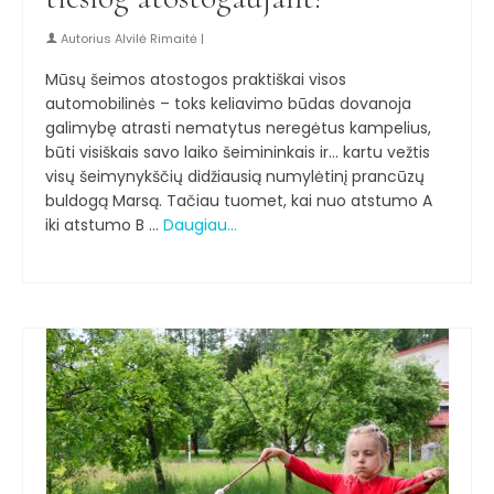
Autorius
Alvilė Rimaitė
|
Mūsų šeimos atostogos praktiškai visos
automobilinės – toks keliavimo būdas dovanoja
galimybę atrasti nematytus neregėtus kampelius,
būti visiškais savo laiko šeimininkais ir… kartu vežtis
visų šeimynykščių didžiausią numylėtinį prancūzų
buldogą Marsą. Tačiau tuomet, kai nuo atstumo A
iki atstumo B …
Daugiau…