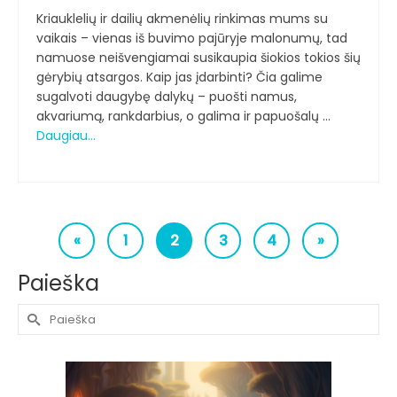
Kriauklelių ir dailių akmenėlių rinkimas mums su
vaikais – vienas iš buvimo pajūryje malonumų, tad
namuose neišvengiamai susikaupia šiokios tokios šių
gėrybių atsargos. Kaip jas įdarbinti? Čia galime
sugalvoti daugybę dalykų – puošti namus,
akvariumą, rankdarbius, o galima ir papuošalų …
Daugiau…
«
1
2
3
4
»
Paieška
Search
for: