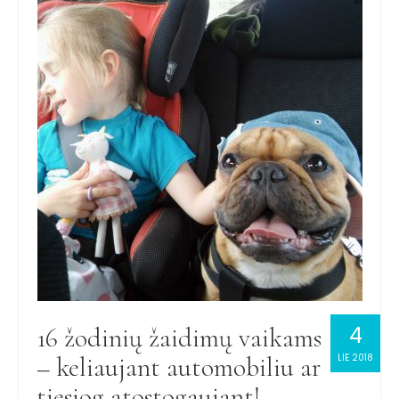
4
16 žodinių žaidimų vaikams
– keliaujant automobiliu ar
LIE 2018
tiesiog atostogaujant!