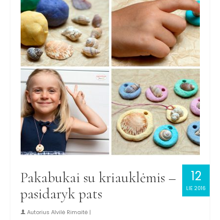
12
Pakabukai su kriauklėmis –
pasidaryk pats
LIE 2016
Autorius
Alvilė Rimaitė
|