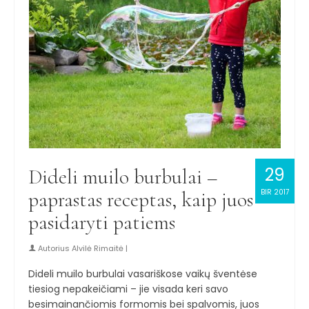
29
Dideli muilo burbulai –
paprastas receptas, kaip juos
BIR 2017
pasidaryti patiems
Autorius
Alvilė Rimaitė
|
Dideli muilo burbulai vasariškose vaikų šventėse
tiesiog nepakeičiami – jie visada keri savo
besimainančiomis formomis bei spalvomis, juos