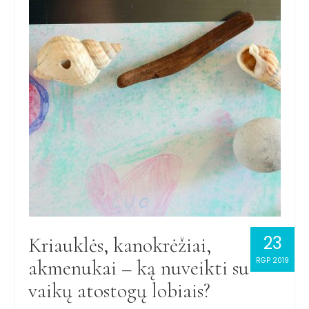
23
Kriauklės, kanokrėžiai,
akmenukai – ką nuveikti su
RGP 2019
vaikų atostogų lobiais?