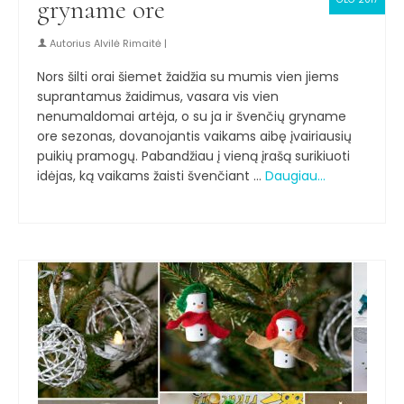
gryname ore
Autorius
Alvilė Rimaitė
|
Nors šilti orai šiemet žaidžia su mumis vien jiems
suprantamus žaidimus, vasara vis vien
nenumaldomai artėja, o su ja ir švenčių gryname
ore sezonas, dovanojantis vaikams aibę įvairiausių
puikių pramogų. Pabandžiau į vieną įrašą surikiuoti
idėjas, ką vaikams žaisti švenčiant …
Daugiau…