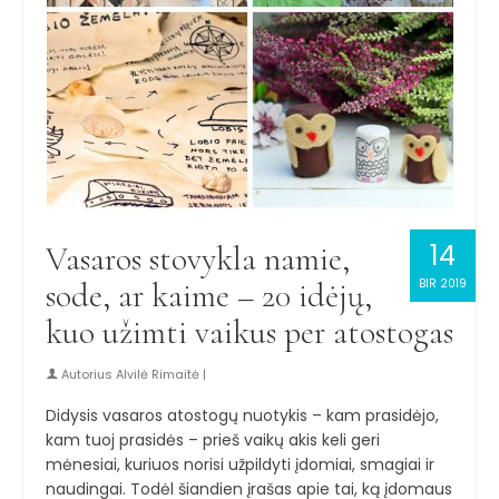
14
Vasaros stovykla namie,
sode, ar kaime – 20 idėjų,
BIR 2019
kuo užimti vaikus per atostogas
Autorius
Alvilė Rimaitė
|
Didysis vasaros atostogų nuotykis – kam prasidėjo,
kam tuoj prasidės – prieš vaikų akis keli geri
mėnesiai, kuriuos norisi užpildyti įdomiai, smagiai ir
naudingai. Todėl šiandien įrašas apie tai, ką įdomaus