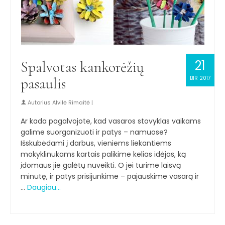
21
Spalvotas kankorėžių
pasaulis
BIR 2017
Autorius
Alvilė Rimaitė
|
Ar kada pagalvojote, kad vasaros stovyklas vaikams
galime suorganizuoti ir patys – namuose?
Išskubėdami į darbus, vieniems liekantiems
mokyklinukams kartais palikime kelias idėjas, ką
įdomaus jie galėtų nuveikti. O jei turime laisvą
minutę, ir patys prisijunkime – pajauskime vasarą ir
…
Daugiau…