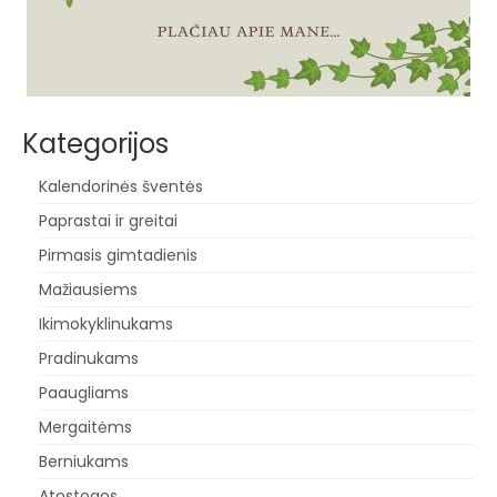
Kategorijos
Kalendorinės šventės
Paprastai ir greitai
Pirmasis gimtadienis
Mažiausiems
Ikimokyklinukams
Pradinukams
Paaugliams
Mergaitėms
Berniukams
Atostogos