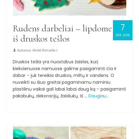
7
Rudens darbeliai – lipdome
iš druskos tešlos
SPA 2016
Autorius
Alvilė Rimaitė
|
Druskos tešla yra nuostabus žaislas, kurį
kiekvienuose namuose galime pasigaminti čia ir
dabar – juk tereikia druskos, miltų ir vandens. O
nuveikti su šiuo greitai pagaminamu naminiu
plastilinu vaikai gali labai labai daug ką – pasigaminti
pakabukų, dekoracijų, žaisliukų. Iš …
Daugiau…