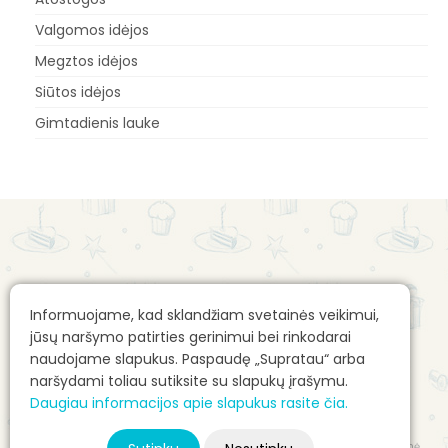
Valgomos idėjos
Megztos idėjos
Siūtos idėjos
Gimtadienis lauke
Apie mus
Gimtadienio mugės kontaktai
Informuojame, kad sklandžiam svetainės veikimui,
Apie mane: Alvilė Rimaitė
Reklamos talpinimo taisyklės
jūsų naršymo patirties gerinimui bei rinkodarai
Pirkimo sąlygos e. parduotuvėje
naudojame slapukus. Paspaudę „Supratau“ arba
naršydami toliau sutiksite su slapukų įrašymu.
E. parduotuvės prekių pristatymas
Daugiau informacijos apie slapukus rasite čia.
Autorių teisės ir kita intelektinė nuosavybė
© 2026 Gimtadienio mugė - Alvilė Rimaitė, visos teisės saugomos. Svetainė