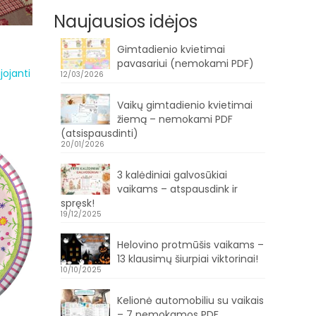
Naujausios idėjos
Gimtadienio kvietimai
pavasariui (nemokami PDF)
jojanti
12/03/2026
Vaikų gimtadienio kvietimai
žiemą – nemokami PDF
(atsispausdinti)
20/01/2026
3 kalėdiniai galvosūkiai
vaikams – atspausdink ir
spręsk!
19/12/2025
Helovino protmūšis vaikams –
13 klausimų šiurpiai viktorinai!
10/10/2025
Kelionė automobiliu su vaikais
– 7 nemokamos PDF