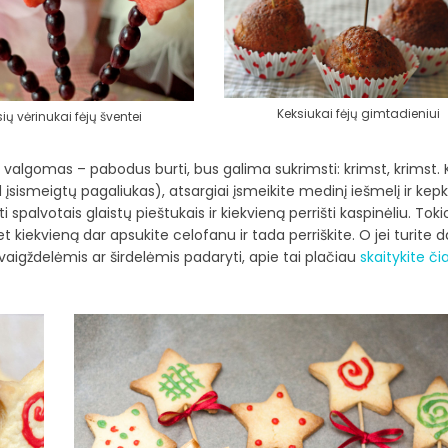
Keksiukai fėjų gimtadieniui
ių vėrinukai fėjų šventei
s valgomas – pabodus burti, bus galima sukrimsti: krimst, krimst. 
ad įsismeigtų pagaliukas), atsargiai įsmeikite medinį iešmelį ir kepk
 spalvotais glaistų pieštukais ir kiekvieną perrišti kaspinėliu. Toki
t kiekvieną dar apsukite celofanu ir tada perriškite. O jei turite 
vaigždelėmis ar širdelėmis padaryti, apie tai plačiau
skaitykite čia