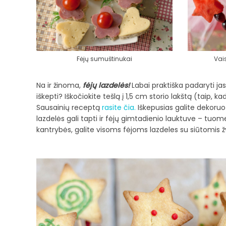
Fėjų sumuštinukai
Vais
Na ir žinoma,
fėjų lazdelės!
Labai praktiška padaryti ja
iškepti? Iškočiokite tešlą į 1,5 cm storio lakštą (taip, k
Sausainių receptą
rasite čia.
Iškepusias galite dekoruoti
lazdelės gali tapti ir fėjų gimtadienio lauktuve – tuome
kantrybės, galite visoms fėjoms lazdeles su siūtomis ž