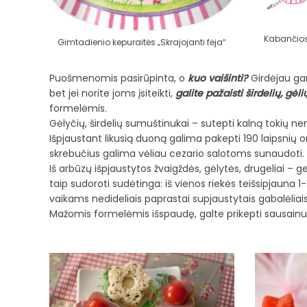
Kabančios 
Gimtadienio kepuraitės „Skrajojanti fėja“
Puošmenomis pasirūpinta, o
kuo vaišinti?
Girdėjau gan
bet jei norite joms įsiteikti,
galite pažaisti širdelių, gė
formelėmis.
Gėlyčių, širdelių sumuštinukai – sutepti kalną tokių n
Išpjaustant likusią duoną galima pakepti 190 laipsnių or
skrebučius galima vėliau cezario salotoms sunaudoti.
Iš arbūzų išpjaustytos žvaigždės, gėlytės, drugeliai – ge
taip sudoroti sudėtinga: iš vienos riekės teišsipjauna 
vaikams nedideliais paprastai supjaustytais gabalėliais
Mažomis formelėmis išspaudę, galte prikepti sausainukų 