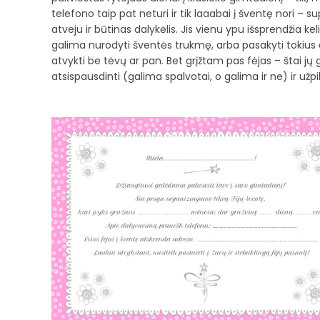
telefono taip pat neturi ir tik laaabai į šventę nori –
atveju ir būtinas dalykėlis. Jis vienu ypu išsprendžia kel
galima nurodyti šventės trukmę, arba pasakyti tokius da
atvykti be tėvų ar pan. Bet grįžtam pas fėjas – štai jų 
atsispausdinti (galima spalvotai, o galima ir ne) ir užpil