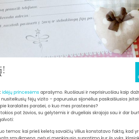
į!
t
idėjų princesėms
aprašymo. Ruošiausi ir neprisiruošiau kaip daž
 nusiteikusių fėjų vizito – papurusius sijonėlius pasikaišiusios įsita
 apie karalaites parašei, o kuo mes prastesnės?
kios pat žavios, su gėlytėmis ir drugeliais skrajoja sau ir dar burt
alvoti:
uo temos: kai prieš keletą savaičių Vilius konstatavo faktą, kad y
, maža smulkmena, neturi menkiausio supratimo kur jis vyks, klasio