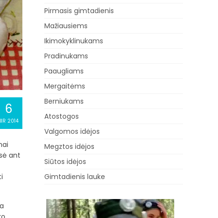
Pirmasis gimtadienis
Mažiausiems
Ikimokyklinukams
Pradinukams
Paaugliams
Mergaitėms
Berniukams
6
Atostogos
BIR 2014
Valgomos idėjos
nai
Megztos idėjos
isė ant
Siūtos idėjos
i
Gimtadienis lauke
ra
ko