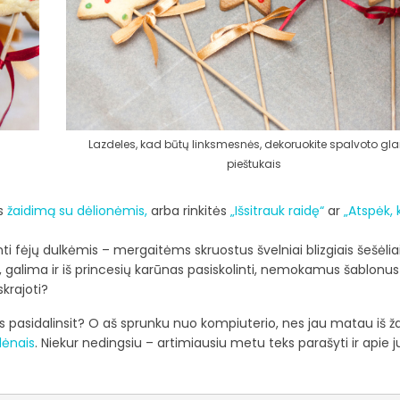
Lazdeles, kad būtų linksmesnės, dekoruokite spalvoto gla
pieštukais
rs
žaidimą su dėlionėmis,
arba rinkitės
„Išsitrauk raidę“
ar
„Atspėk, 
binti fėjų dulkėmis – mergaitėms skruostus švelniai blizgiais šešėlia
o, galima ir iš princesių karūnas pasiskolinti, nemokamus šablonu
krajoti?
is pasidalinsit? O aš sprunku nuo kompiuterio, nes jau matau iš ža
dėnais
. Niekur nedingsiu – artimiausiu metu teks parašyti ir apie j