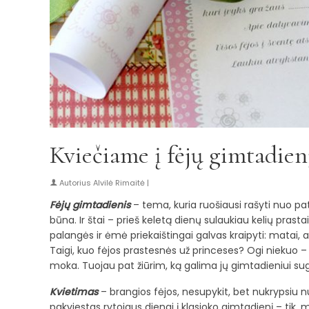
Kviečiame į fėjų gimtadien
Autorius
Alvilė Rimaitė
|
Fėjų gimtadienis
– tema, kuria ruošiausi rašyti nuo pa
būna. Ir štai – prieš keletą dienų sulaukiau kelių prastai
palangės ir ėmė priekaištingai galvas kraipyti: matai,
Taigi, kuo fėjos prastesnės už princeses? Ogi niekuo – to
moka. Tuojau pat žiūrim, ką galima jų gimtadieniui sug
Kvietimas
– brangios fėjos, nesupykit, bet nukrypsiu n
pakviestas rytojaus dienai į klasioko gimtadienį – tik