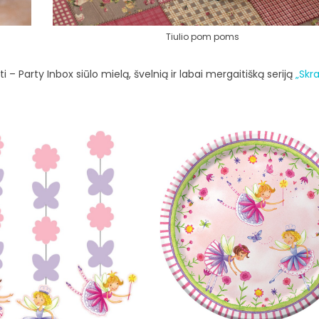
Tiulio pom poms
i – Party Inbox siūlo mielą, švelnią ir labai mergaitišką seriją
„Skra