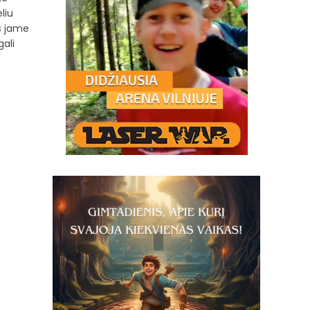
liu
is jame
gali