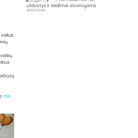
užduotys ir žaidimai atostogoms
13/06/2025
vaikai,
inių
vaišių.
okius
 arbūzą
a:
čia.