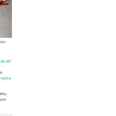
isto
kas aš“
is
s
rasite
islų
uos!