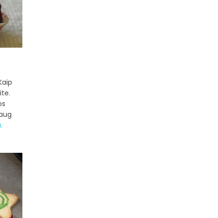
Kaip
ite.
os
daug
.