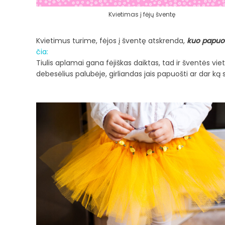
Kvietimas į fėjų šventę
Kvietimus turime, fėjos į šventę atskrenda,
kuo papuo
čia:
Tiulis aplamai gana fėjiškas daiktas, tad ir šventės vi
debesėlius palubėje, girliandas jais papuošti ar dar ką s