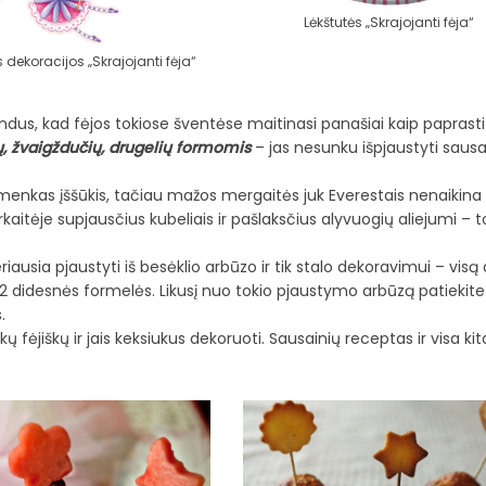
Lėkštutės „Skrajojanti fėja“
dekoracijos „Skrajojanti fėja“
dus, kad fėjos tokiose šventėse maitinasi panašiai kaip paprasti 
lių, žvaigždučių, drugelių formomis
– jas nesunku išpjaustyti sausa
emenkas įššūkis, tačiau mažos mergaitės juk Everestais nenaikina 
kaitėje supjausčius kubeliais ir pašlaksčius alyvuogių aliejumi – t
riausia pjaustyti iš besėklio arbūzo ir tik stalo dekoravimui – visą
1-2 didesnės formelės. Likusį nuo tokio pjaustymo arbūzą patiekite
.
fėjiškų ir jais keksiukus dekoruoti. Sausainių receptas ir visa kit