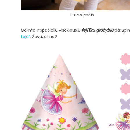
Tiulio sijonėlis
Galima ir specialių visokiausių
fėjiškų grožybių
parūpint
fėja“.
Žavu, ar ne?