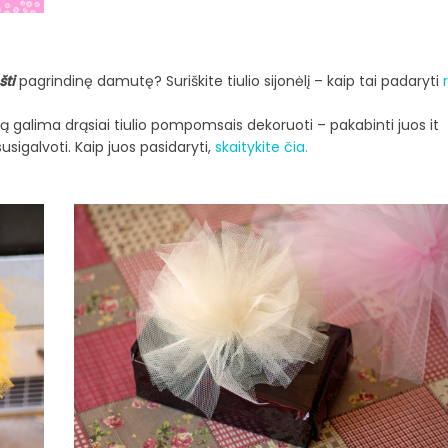
šti
pagrindinę damutę? Suriškite tiulio sijonėlį – kaip tai padaryti
etą galima drąsiai tiulio pompomsais dekoruoti – pakabinti juos it
usigalvoti. Kaip juos pasidaryti,
skaitykite čia.