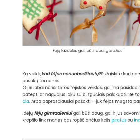
Fėjų lazdelės gali būti labai gardžios!
Ką veikti,
kad fėjos nenuobodžiautų?
Sužaiskite kurį no
pasakų temomis.
O jei labai norisi tikros fėjiškos veiklos, galima pasida
patepti ar nagučius laku su blizgučiais palakuoti. Be t
čia.
Arba paprasčiausiai pašokti – juk fėjos mėgsta pas
Idėjų
fėjų gimtadieniui
gali būti daug, gal ir jus savom
krepšio link manęs besiropščiančius kelis
piratus
su
in