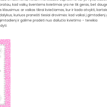
 supratau, kad vaikų šventėms kvietimas yra ne tik geras, bet dauge
is klausimus: ar vaikas tikrai kviečiamas, kur ir kada atvykti, karta
lykus, kuriuos pranešti tiesiai drovimės: kad vaikai į gimtadienį 
gimtadienį ir galime pradėti nuo dailučio kvietimo – tereikia
dyti: