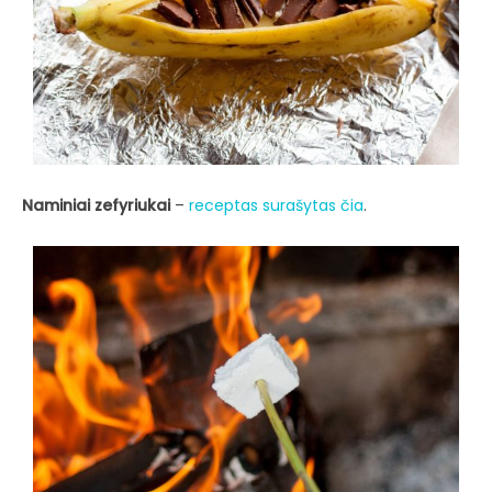
Naminiai zefyriukai
–
receptas surašytas čia
.