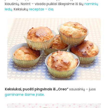
kiaušinių. Norint – visada puikiai iškepsime iš šių
naminių
ledų
. Keksiukų
receptas – čia
.
Keksiukai, puošti pingvinais iš „Oreo“
sausainių – juos
gaminame šiame įraše
.