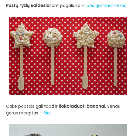
Pūstų ryžių saldėsiai
ant pagaliuko –
juos gaminame čia
.
Cake popsais gali tapti ir
šokoladuoti bananai
. Senas
geras receptas –
čia
.