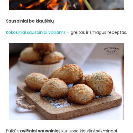
Sausainiai be kiaušinių
Kokosiniai sausainiai vaikams
– greitas ir smagus receptas.
Puikūs
avižiniai sausainiai
, kuriuose kiaušinį sėkmingai