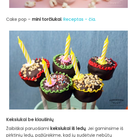
Cake pop –
mini torčiukai
.
Receptas – čia.
Keksiukai be kiaušinių
Žaibiškai paruošiami
keksiukai iš ledų
. Jei gaminsime iš
pirktinių ledų, pažiūrėkime, kad jų sudėtyje nebūtų