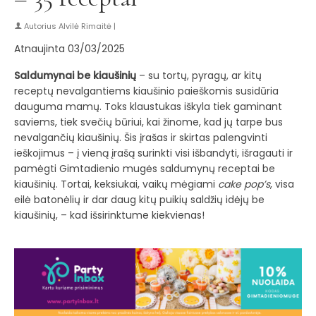
Autorius
Alvilė Rimaitė
|
Atnaujinta 03/03/2025
Saldumynai be kiaušinių
– su tortų, pyragų, ar kitų
receptų nevalgantiems kiaušinio paieškomis susidūria
dauguma mamų. Toks klaustukas iškyla tiek gaminant
saviems, tiek svečių būriui, kai žinome, kad jų tarpe bus
nevalgančių kiaušinių. Šis įrašas ir skirtas palengvinti
ieškojimus – į vieną įrašą surinkti visi išbandyti, išragauti ir
pamėgti Gimtadienio mugės saldumynų receptai be
kiaušinių. Tortai, keksiukai, vaikų mėgiami
cake pop’s
, visa
eilė batonėlių ir dar daug kitų puikių saldžių idėjų be
kiaušinių, – kad išsirinktume kiekvienas!