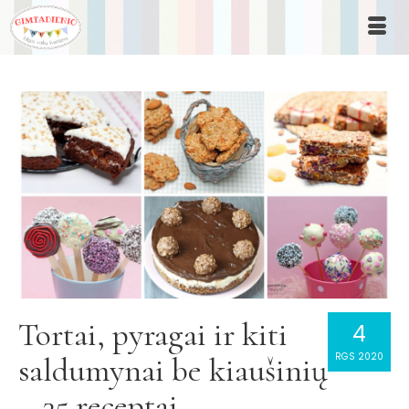
Tortai, pyragai ir kiti
4
RGS 2020
saldumynai be kiaušinių
– 35 receptai