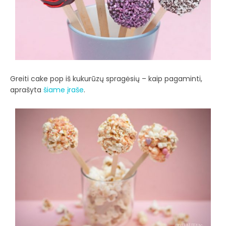
Greiti cake pop iš kukurūzų spragėsių – kaip pagaminti,
aprašyta
šiame įraše
.