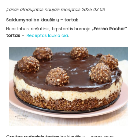
Įrašas atnaujintas naujais receptais 2025 03 03
Saldumynai be kiaušinių – tortai:
Nuostabus, riešutinis, tirpstantis burnoje
„Ferreo Rocher“
tortas
–
Receptas laukia čia
.
Greitas rudeninis tortas
be kiaušinių – geras savo