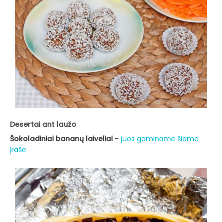
Desertai ant laužo
Šokoladiniai bananų laiveliai
–
juos gaminame šiame
įraše
.