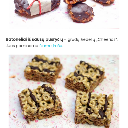
Batonėliai iš sausų pusryčių
– grūdų žiedelių „Cheerios“.
Juos gaminame
šiame įraše
.