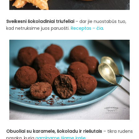
Sveikesni šokoladiniai triufeliai
– dar jie nuostabūs tuo,
kad netruksime juos paruošti.
Receptas – čia
.
Obuoliai su karamele, šokoladu ir riešutais
– tikra rudens
pasaka, kurią
gaminame šiame įraše
.