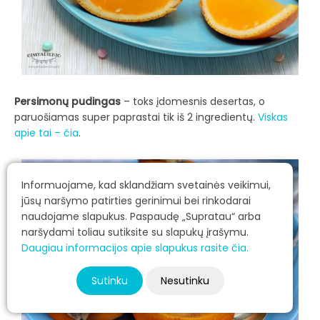
Persimonų pudingas
– toks įdomesnis desertas, o
paruošiamas super paprastai tik iš 2 ingredientų.
Viskas
apie tai – čia
.
Informuojame, kad sklandžiam svetainės veikimui,
jūsų naršymo patirties gerinimui bei rinkodarai
naudojame slapukus. Paspaudę „Supratau“ arba
naršydami toliau sutiksite su slapukų įrašymu.
Daugiau informacijos apie slapukus rasite čia.
Sutinku
Nesutinku